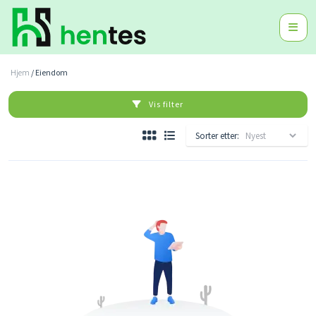
Hjem
/ Eiendom
Vis filter
Sorter etter: