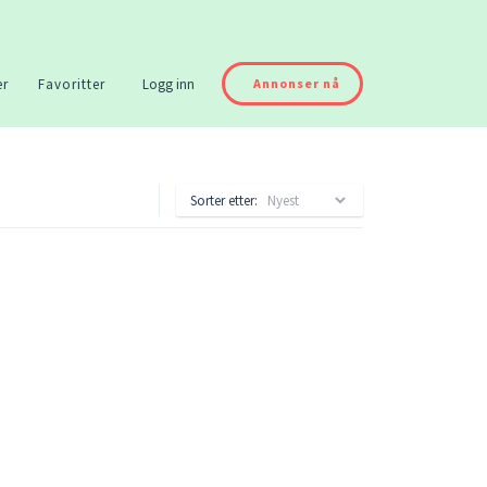
er
Favoritter
Logg inn
Annonser nå
Sorter etter: