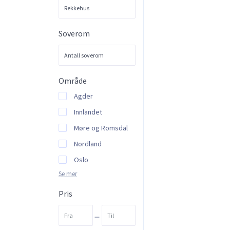
Soverom
Område
Agder
Innlandet
Møre og Romsdal
Nordland
Oslo
Se mer
Rogaland
Troms og Finnmark
Pris
Trøndelag
-
Ulsteinvik