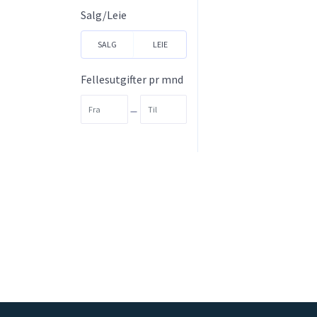
Vestfold og
Salg/Leie
Telemark
SALG
LEIE
Vestland
Viken
Fellesutgifter pr mnd
-