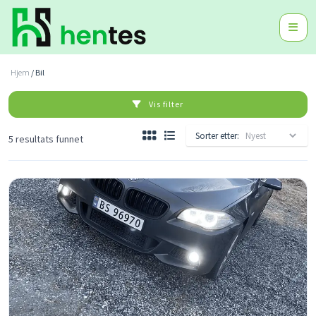
Hjem
/ Bil
Vis filter
Sorter etter:
5 resultats funnet