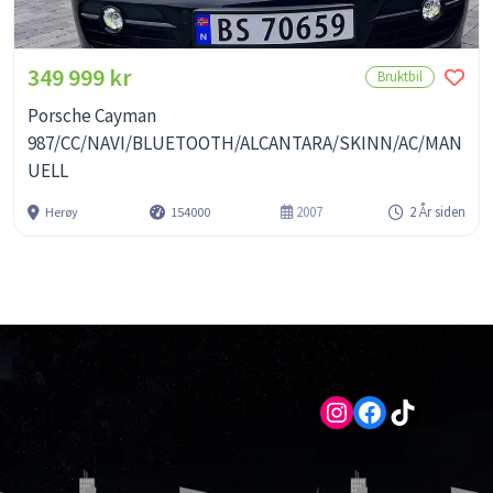
349 999 kr
Bruktbil
Porsche Cayman
987/CC/NAVI/BLUETOOTH/ALCANTARA/SKINN/AC/MAN
UELL
2007
2 År siden
Herøy
154000
Instagram
Facebook
TikTok