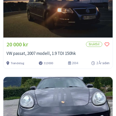
20 000 kr
Bruktbil
VW passat, 2007 modell, 1.9 TDI 150hk
2004
2 År siden
Trøndelag
313000