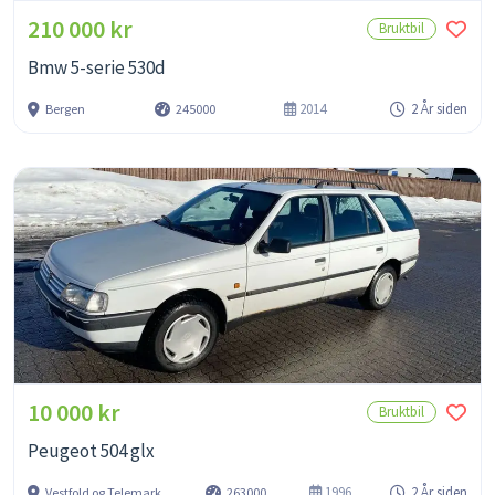
210 000 kr
Bruktbil
Bmw 5-serie 530d
2014
2 År siden
Bergen
245000
10 000 kr
Bruktbil
Peugeot 504 glx
1996
2 År siden
Vestfold og Telemark
263000