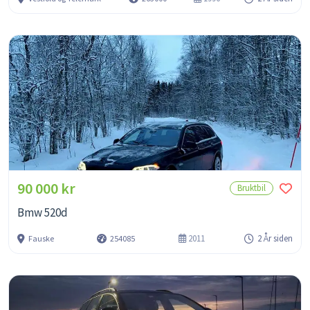
90 000 kr
Bruktbil
Bmw 520d
2011
2 År siden
Fauske
254085