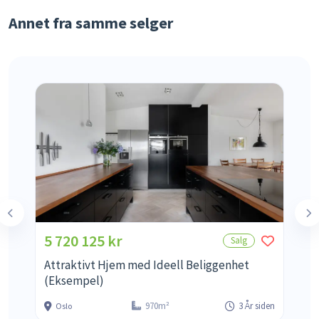
Annet fra samme selger
5 720 125 kr
1
Salg
Attraktivt Hjem med Ideell Beliggenhet
L
(Eksempel)
(
en
970m²
3 År siden
Oslo