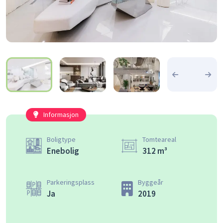
Informasjon
Boligtype
Tomteareal
Enebolig
312 m³
Parkeringsplass
Byggeår
Ja
2019