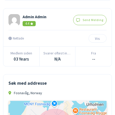
Admin Admin
Send Melding
4.4
Vis
Nettside
Medlem siden
Svarer oftest innen
Fra
03 Years
N/A
--
Søk med addresse
Fosnavåg, Norway