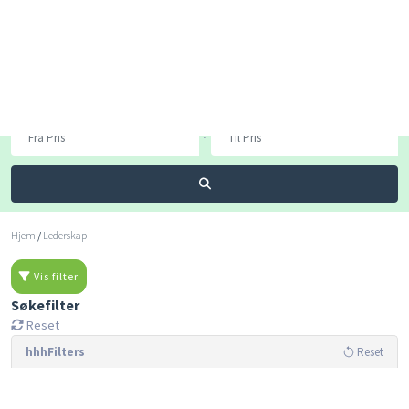
-
Søk
Hjem
/
Lederskap
Vis filter
Søkefilter
Reset
hhhFilters
Reset